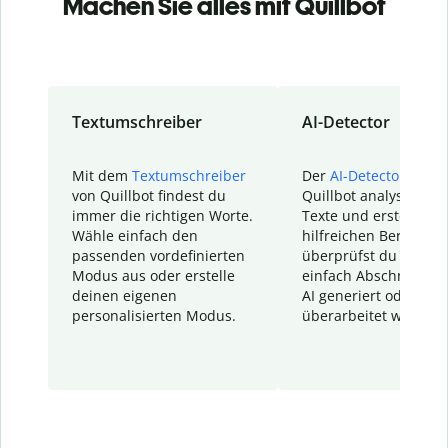
Machen Sie alles mit Quillbot
Textumschreiber
AI-Detector
Mit dem
Textumschreiber
Der
AI-Detector
von
von Quillbot findest du
Quillbot analysiert d
immer die richtigen Worte.
Texte und erstellt ei
Wähle einfach den
hilfreichen Bericht. S
passenden vordefinierten
überprüfst du schnel
Modus aus oder erstelle
einfach Abschnitte, d
deinen eigenen
AI generiert oder
personalisierten Modus.
überarbeitet wurden.