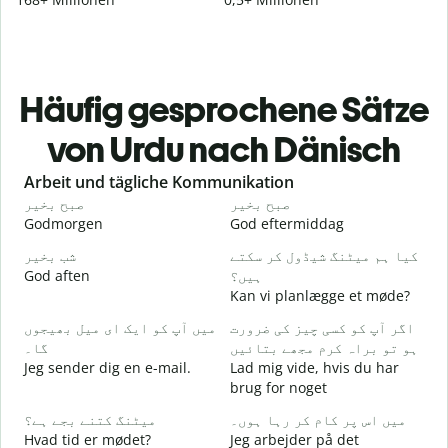
Häufig gesprochene Sätze
von Urdu nach Dänisch
Slide 1 of 6
Arbeit und tägliche Kommunikation
و
صبح بخیر
صبح بخیر
Godmorgen
God eftermiddag
H
۔
کیا ہم میٹنگ شیڈول کر سکتے
شب بخیر
God aften
ہیں؟
M
Kan vi planlægge et møde?
گ
میں آپ کو ایک ای میل بھیجوں
اگر آپ کو کسی چیز کی ضرورت
G
ہو تو براہ کرم مجھے بتائیں
گا۔
۔
Jeg sender dig en e-mail.
Lad mig vide, hvis du har
D
brug for noget
ں
میں اس پر کام کر رہا ہوں۔
میٹنگ کتنے بجے ہے؟
J
Hvad tid er mødet?
Jeg arbejder på det