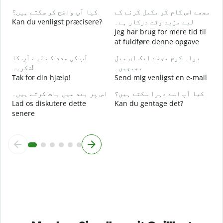
مجھے اس کام کو مکمل کرنے کے
کیا آپ واضح کر سکتے ہیں؟
ع
Kan du venligst præcisere?
لیے مزید وقت درکار ہے۔
F
Jeg har brug for mere tid til
at fuldføre denne opgave
؟
H
براہ کرم مجھے ایک ای میل
آپ کی مدد کے لیے آپ کا
بھیجیں۔
شکریہ!
Tak for din hjælp!
Send mig venligst en e-mail
کیا آپ اسے دہرا سکتے ہیں؟
اس پر بعد میں بات کرتے ہیں۔
Lad os diskutere dette
Kan du gentage det?
senere