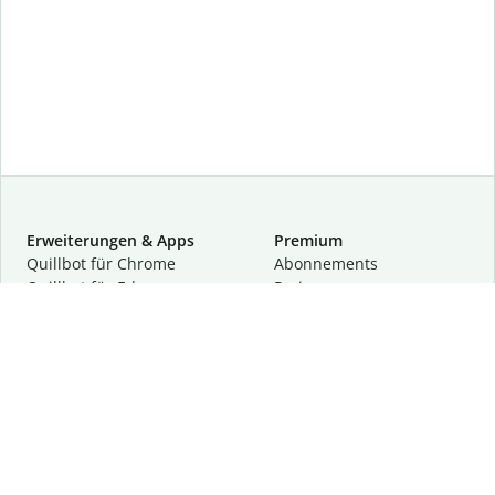
Erweiterungen & Apps
Premium
Quillbot für Chrome
Abon­ne­ments
Quillbot für Edge
Preise
Quillbot für Safari
Für Teams
Quillbot für Android
Partnerprogramm
Quillbot für iOS
Demo anfragen
Quillbot für Windows
Quillbot für macOS
Quillbot für Word
Tools
Unternehmen
Schreibhilfen
Über uns
Textkorrektur
Privatsphäre & Sicherheit