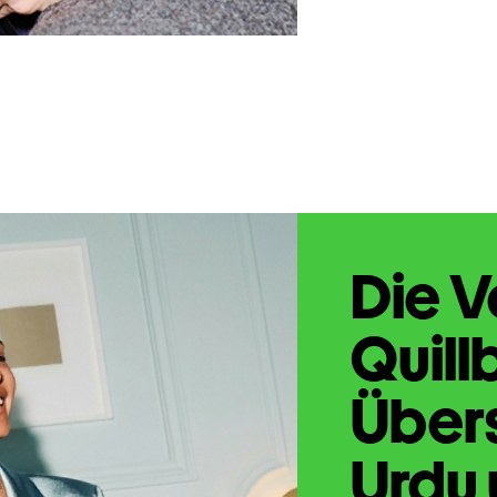
Die V
Quill
Übers
Urdu 