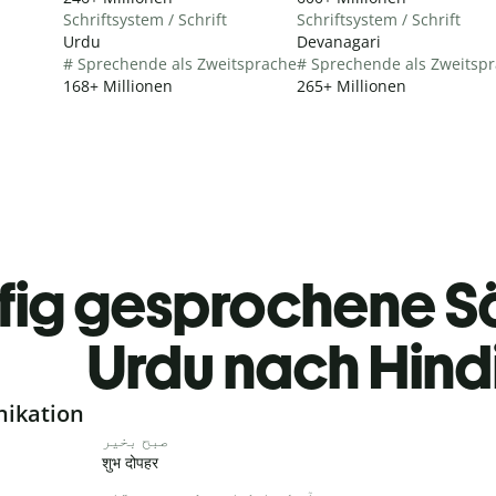
Schriftsystem / Schrift
Schriftsystem / Schrift
Urdu
Devanagari
# Sprechende als Zweitsprache
# Sprechende als Zweitsp
168+ Millionen
265+ Millionen
fig gesprochene S
Urdu nach Hind
nikation
صبح بخیر
शुभ दोपहर