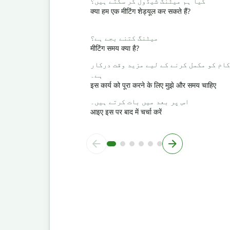
کیا ہم میٹنگ شیڈول کر سکتے ہیں؟
क्या हम एक मीटिंग शेड्यूल कर सकते हैं?
میٹنگ کتنے بجے ہے؟
मीटिंग समय क्या है?
کام کو مکمل کرنے کے لیے مزید وقت درکار
ہے۔
इस कार्य को पूरा करने के लिए मुझे और समय चाहिए
اس پر بعد میں بات کرتے ہیں۔
आइए इस पर बाद में चर्चा करें