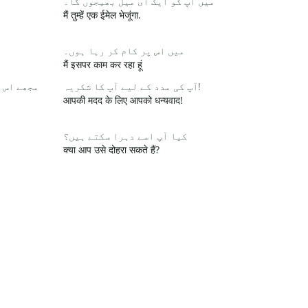
میں آپ کو ایک ای میل بھیجوں گا۔
मैं तुम्हें एक ईमेल भेजूंगा.
میں اس پر کام کر رہا ہوں۔
मैं इसपर काम कर रहा हूं
آپ کی مدد کے لیے آپ کا شکریہ!
مجھے اس 
आपकी मदद के लिए आपको धन्यवाद!
کیا آپ اسے دہرا سکتے ہیں؟
क्या आप उसे दोहरा सकते हैं?