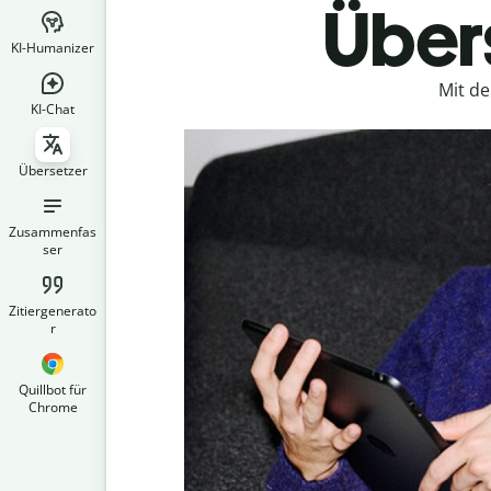
Übers
KI-Humanizer
Mit d
KI-Chat
Übersetzer
Zusammenfas
ser
Zitiergenerato
r
Quillbot für
Chrome