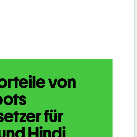
orteile von
bots
etzer für
und Hindi