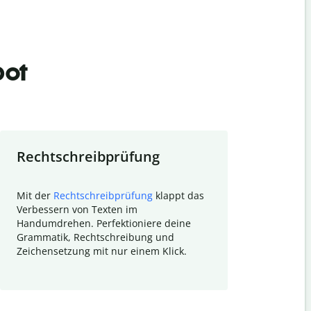
bot
Rechtschreibprüfung
Textzu
Mit der
Rechtschreibprüfung
klappt das
Mithilfe de
Verbessern von Texten im
Quillbot ka
Handumdrehen. Perfektioniere deine
Überblick ü
Grammatik, Rechtschreibung und
So wird das
Zeichensetzung mit nur einem Klick.
Forschungsa
E-Mails zum