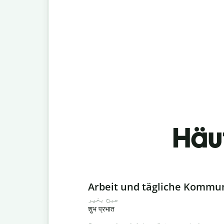
Häu
Slide 1 of 6
Arbeit und tägliche Kommu
صبح بخیر
शुभ प्रभात