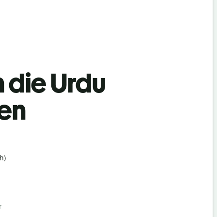
n die Urdu
hen
h)
r