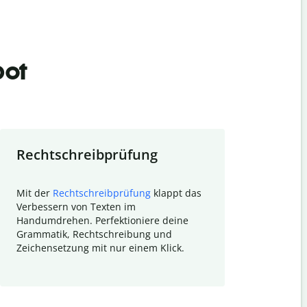
bot
Rechtschreibprüfung
Textzu
Mit der
Rechtschreibprüfung
klappt das
Mithilfe de
Verbessern von Texten im
Quillbot ka
Handumdrehen. Perfektioniere deine
Überblick ü
Grammatik, Rechtschreibung und
So wird das
Zeichensetzung mit nur einem Klick.
Forschungsa
E-Mails zum