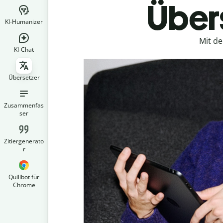
Übers
KI-Humanizer
Mit d
KI-Chat
Übersetzer
Zusammenfas
ser
Zitiergenerato
r
Quillbot für
Chrome