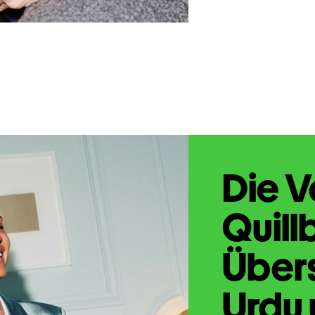
Die V
Quill
Übers
Urdu 