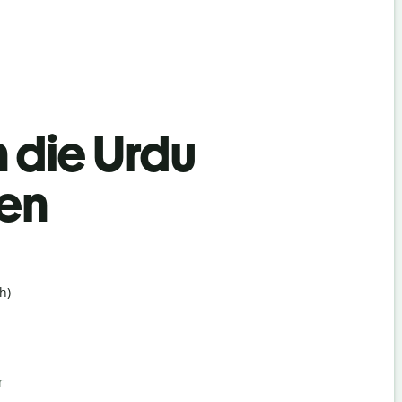
n die Urdu
hen
h)
r