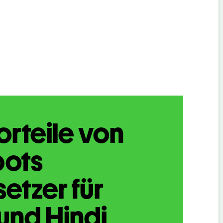
orteile von
bots
etzer für
und Hindi