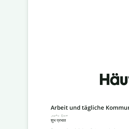
Häu
Slide 1 of 6
Arbeit und tägliche Kommu
صبح بخیر
शुभ प्रभात