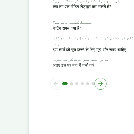
کیا ہم میٹنگ شیڈول کر سکتے ہیں؟
क्या हम एक मीटिंग शेड्यूल कर सकते हैं?
میٹنگ کتنے بجے ہے؟
मीटिंग समय क्या है?
کام کو مکمل کرنے کے لیے مزید وقت درکار
ہے۔
इस कार्य को पूरा करने के लिए मुझे और समय चाहिए
اس پر بعد میں بات کرتے ہیں۔
आइए इस पर बाद में चर्चा करें