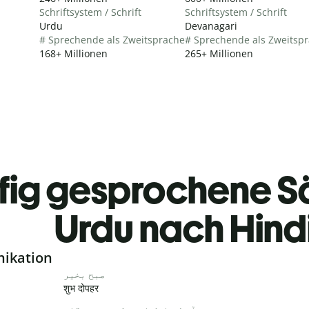
Schriftsystem / Schrift
Schriftsystem / Schrift
Urdu
Devanagari
# Sprechende als Zweitsprache
# Sprechende als Zweitsp
168+ Millionen
265+ Millionen
fig gesprochene S
Urdu nach Hind
nikation
صبح بخیر
शुभ दोपहर