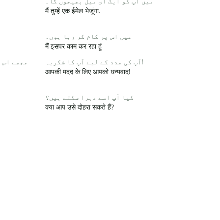
میں آپ کو ایک ای میل بھیجوں گا۔
मैं तुम्हें एक ईमेल भेजूंगा.
میں اس پر کام کر رہا ہوں۔
मैं इसपर काम कर रहा हूं
آپ کی مدد کے لیے آپ کا شکریہ!
مجھے اس 
आपकी मदद के लिए आपको धन्यवाद!
کیا آپ اسے دہرا سکتے ہیں؟
क्या आप उसे दोहरा सकते हैं?