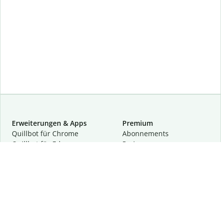
Erweiterungen & Apps
Premium
Quillbot für Chrome
Abon­ne­ments
Quillbot für Edge
Preise
Quillbot für Safari
Für Teams
Quillbot für Android
Partnerprogramm
Quillbot für iOS
Demo anfragen
Quillbot für Windows
Quillbot für macOS
Quillbot für Word
Tools
Unternehmen