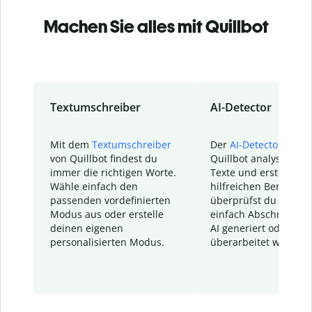
Machen Sie alles mit Quillbot
Textumschreiber
AI-Detector
Mit dem
Textumschreiber
Der
AI-Detector
von
von Quillbot findest du
Quillbot analysiert d
immer die richtigen Worte.
Texte und erstellt ei
Wähle einfach den
hilfreichen Bericht. S
passenden vordefinierten
überprüfst du schnel
Modus aus oder erstelle
einfach Abschnitte, d
deinen eigenen
AI generiert oder
personalisierten Modus.
überarbeitet wurden.