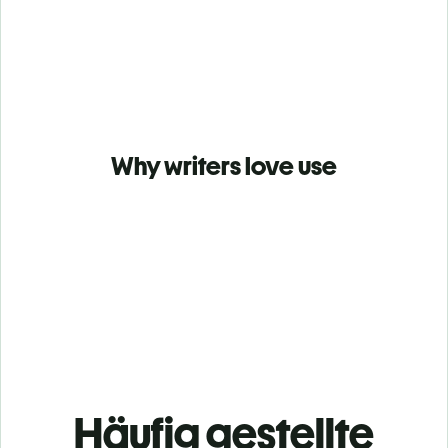
Why writers love use
Häufig gestellte