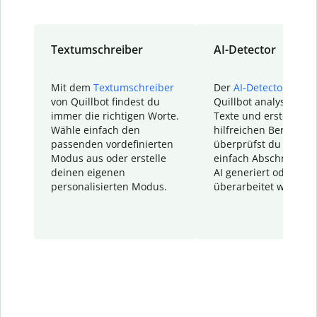
Textumschreiber
AI-Detector
Mit dem
Textumschreiber
Der
AI-Detector
von
von Quillbot findest du
Quillbot analysiert d
immer die richtigen Worte.
Texte und erstellt ei
Wähle einfach den
hilfreichen Bericht. S
passenden vordefinierten
überprüfst du schnel
Modus aus oder erstelle
einfach Abschnitte, d
deinen eigenen
AI generiert oder
personalisierten Modus.
überarbeitet wurden.