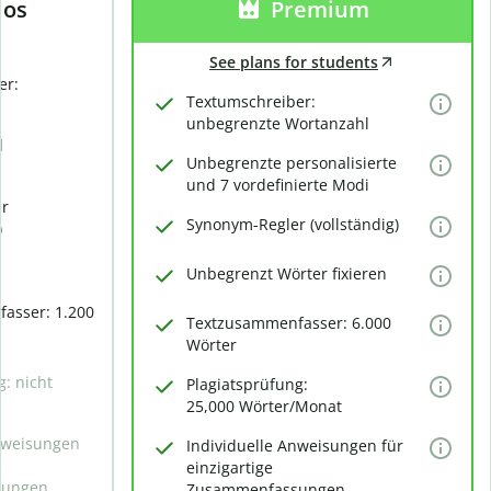
los
Premium
See plans for students
er:
Textumschreiber:
unbegrenzte Wortanzahl
d
Unbegrenzte personalisierte
und 7 vordefinierte Modi
er
Synonym-Regler (vollständig)
)
Unbegrenzt Wörter fixieren
asser: 1.200
Textzusammenfasser: 6.000
Wörter
g: nicht
Plagiatsprüfung:
25,000 Wörter/Monat
Anweisungen
Individuelle Anweisungen für
e
einzigartige
sungen
Zusammenfassungen