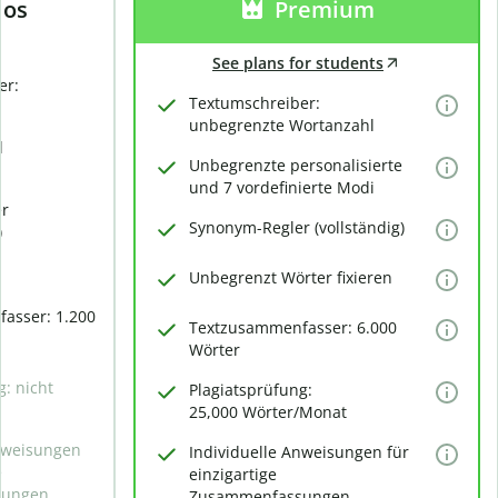
los
Premium
See plans for students
er:
Textumschreiber:
unbegrenzte Wortanzahl
d
Unbegrenzte personalisierte
und 7 vordefinierte Modi
er
Synonym-Regler (vollständig)
)
Unbegrenzt Wörter fixieren
asser: 1.200
Textzusammenfasser: 6.000
Wörter
g: nicht
Plagiatsprüfung:
25,000 Wörter/Monat
Anweisungen
Individuelle Anweisungen für
e
einzigartige
sungen
Zusammenfassungen