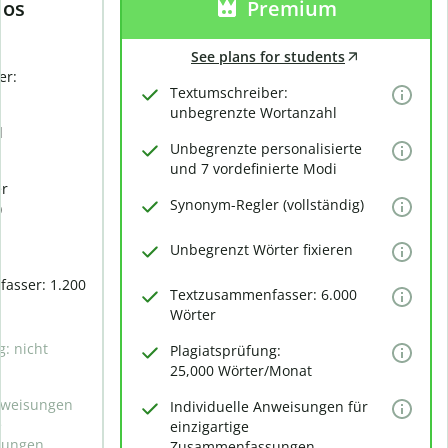
los
Premium
See plans for students
er:
Textumschreiber:
unbegrenzte Wortanzahl
d
Unbegrenzte personalisierte
und 7 vordefinierte Modi
er
Synonym-Regler (vollständig)
)
Unbegrenzt Wörter fixieren
asser: 1.200
Textzusammenfasser: 6.000
Wörter
g: nicht
Plagiatsprüfung:
25,000 Wörter/Monat
Anweisungen
Individuelle Anweisungen für
e
einzigartige
sungen
Zusammenfassungen