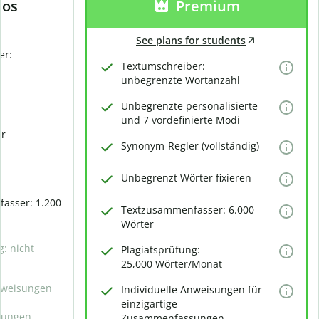
los
Premium
See plans for students
er:
Textumschreiber:
unbegrenzte Wortanzahl
d
Unbegrenzte personalisierte
und 7 vordefinierte Modi
er
Synonym-Regler (vollständig)
)
Unbegrenzt Wörter fixieren
asser: 1.200
Textzusammenfasser: 6.000
Wörter
g: nicht
Plagiatsprüfung:
25,000 Wörter/Monat
Anweisungen
Individuelle Anweisungen für
e
einzigartige
sungen
Zusammenfassungen