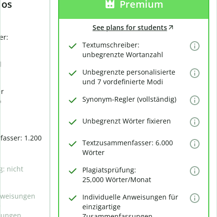
los
Premium
See plans for students
er:
Textumschreiber:
unbegrenzte Wortanzahl
d
Unbegrenzte personalisierte
und 7 vordefinierte Modi
er
Synonym-Regler (vollständig)
)
Unbegrenzt Wörter fixieren
asser: 1.200
Textzusammenfasser: 6.000
Wörter
g: nicht
Plagiatsprüfung:
25,000 Wörter/Monat
Anweisungen
Individuelle Anweisungen für
e
einzigartige
sungen
Zusammenfassungen