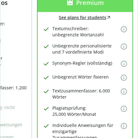
los
Premium
See plans for students
er:
Textumschreiber:
unbegrenzte Wortanzahl
d
Unbegrenzte personalisierte
und 7 vordefinierte Modi
er
Synonym-Regler (vollständig)
)
Unbegrenzt Wörter fixieren
asser: 1.200
Textzusammenfasser: 6.000
Wörter
g: nicht
Plagiatsprüfung:
25,000 Wörter/Monat
Anweisungen
Individuelle Anweisungen für
e
einzigartige
sungen
Zusammenfassungen