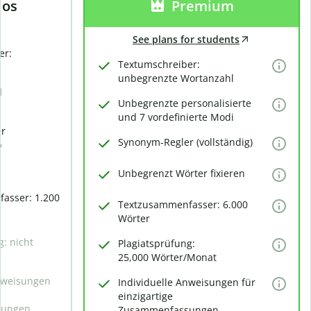
los
Premium
See plans for students
er:
Textumschreiber:
unbegrenzte Wortanzahl
d
Unbegrenzte personalisierte
und 7 vordefinierte Modi
er
Synonym-Regler (vollständig)
)
Unbegrenzt Wörter fixieren
asser: 1.200
Textzusammenfasser: 6.000
Wörter
g: nicht
Plagiatsprüfung:
25,000 Wörter/Monat
Anweisungen
Individuelle Anweisungen für
e
einzigartige
sungen
Zusammenfassungen