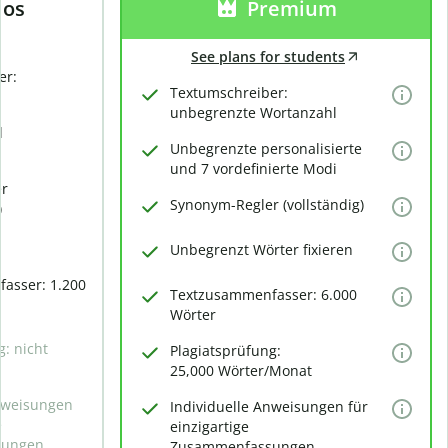
los
Premium
See plans for students
er:
Textumschreiber:
unbegrenzte Wortanzahl
d
Unbegrenzte personalisierte
und 7 vordefinierte Modi
er
Synonym-Regler (vollständig)
)
Unbegrenzt Wörter fixieren
asser: 1.200
Textzusammenfasser: 6.000
Wörter
g: nicht
Plagiatsprüfung:
25,000 Wörter/Monat
Anweisungen
Individuelle Anweisungen für
e
einzigartige
sungen
Zusammenfassungen