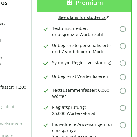
los
Premium
See plans for students
er:
Textumschreiber:
unbegrenzte Wortanzahl
d
Unbegrenzte personalisierte
und 7 vordefinierte Modi
er
Synonym-Regler (vollständig)
)
Unbegrenzt Wörter fixieren
asser: 1.200
Textzusammenfasser: 6.000
Wörter
g: nicht
Plagiatsprüfung:
25,000 Wörter/Monat
Anweisungen
Individuelle Anweisungen für
e
einzigartige
sungen
Zusammenfassungen