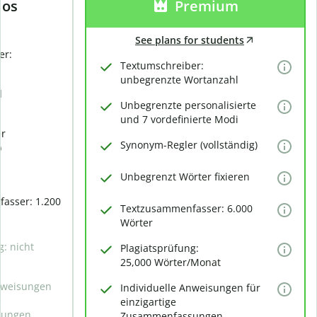
los
Premium
See plans for students
er:
Textumschreiber:
unbegrenzte Wortanzahl
d
Unbegrenzte personalisierte
und 7 vordefinierte Modi
er
Synonym-Regler (vollständig)
)
Unbegrenzt Wörter fixieren
asser: 1.200
Textzusammenfasser: 6.000
Wörter
g: nicht
Plagiatsprüfung:
25,000 Wörter/Monat
Anweisungen
Individuelle Anweisungen für
e
einzigartige
sungen
Zusammenfassungen