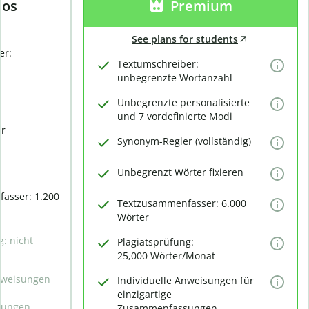
los
Premium
See plans for students
er:
Textumschreiber:
unbegrenzte Wortanzahl
d
Unbegrenzte personalisierte
und 7 vordefinierte Modi
er
Synonym-Regler (vollständig)
)
Unbegrenzt Wörter fixieren
asser: 1.200
Textzusammenfasser: 6.000
Wörter
g: nicht
Plagiatsprüfung:
25,000 Wörter/Monat
Anweisungen
Individuelle Anweisungen für
e
einzigartige
sungen
Zusammenfassungen