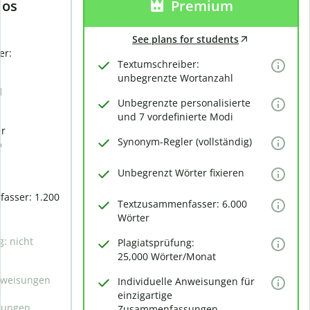
los
Premium
See plans for students
er:
Textumschreiber:
unbegrenzte Wortanzahl
d
Unbegrenzte personalisierte
und 7 vordefinierte Modi
er
Synonym-Regler (vollständig)
)
Unbegrenzt Wörter fixieren
asser: 1.200
Textzusammenfasser: 6.000
Wörter
g: nicht
Plagiatsprüfung:
25,000 Wörter/Monat
Anweisungen
Individuelle Anweisungen für
e
einzigartige
sungen
Zusammenfassungen