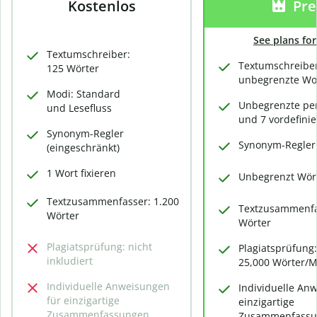
Kostenlos
Pr
See plans fo
Textumschreiber:
Textumschreiber
125 Wörter
unbegrenzte Wo
Modi: Standard
Unbegrenzte per
und Lesefluss
und 7 vordefini
Synonym-Regler
Synonym-Regler (
(eingeschränkt)
1 Wort fixieren
Unbegrenzt Wört
Textzusammenfasser: 1.200
Textzusammenfa
Wörter
Wörter
Plagiatsprüfung: nicht
Plagiatsprüfung:
inkludiert
25,000 Wörter/
Individuelle Anweisungen
Individuelle An
für einzigartige
einzigartige
Zusammenfassungen
Zusammenfassu