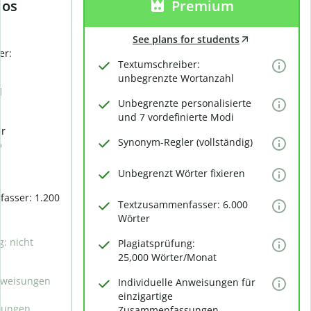
los
Premium
See plans for students
er:
Textumschreiber:
unbegrenzte Wortanzahl
d
Unbegrenzte personalisierte
und 7 vordefinierte Modi
er
Synonym-Regler (vollständig)
)
Unbegrenzt Wörter fixieren
asser: 1.200
Textzusammenfasser: 6.000
Wörter
g: nicht
Plagiatsprüfung:
25,000 Wörter/Monat
Anweisungen
Individuelle Anweisungen für
e
einzigartige
sungen
Zusammenfassungen