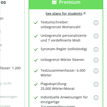
los
Premium
See plans for students
er:
Textumschreiber:
unbegrenzte Wortanzahl
d
Unbegrenzte personalisierte
und 7 vordefinierte Modi
er
Synonym-Regler (vollständig)
)
Unbegrenzt Wörter fixieren
asser: 1.200
Textzusammenfasser: 6.000
Wörter
g: nicht
Plagiatsprüfung:
25,000 Wörter/Monat
Anweisungen
Individuelle Anweisungen für
e
einzigartige
sungen
Zusammenfassungen