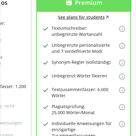
los
Premium
See plans for students
er:
Textumschreiber:
unbegrenzte Wortanzahl
d
Unbegrenzte personalisierte
und 7 vordefinierte Modi
er
Synonym-Regler (vollständig)
)
Unbegrenzt Wörter fixieren
asser: 1.200
Textzusammenfasser: 6.000
Wörter
g: nicht
Plagiatsprüfung:
25,000 Wörter/Monat
Anweisungen
Individuelle Anweisungen für
e
einzigartige
sungen
Zusammenfassungen