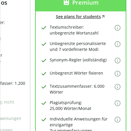
los
Premium
See plans for students
er:
Textumschreiber:
unbegrenzte Wortanzahl
d
Unbegrenzte personalisierte
und 7 vordefinierte Modi
er
Synonym-Regler (vollständig)
)
Unbegrenzt Wörter fixieren
asser: 1.200
Textzusammenfasser: 6.000
Wörter
g: nicht
Plagiatsprüfung:
25,000 Wörter/Monat
Anweisungen
Individuelle Anweisungen für
e
einzigartige
sungen
Zusammenfassungen