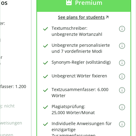
los
Premium
See plans for students
er:
Textumschreiber:
unbegrenzte Wortanzahl
d
Unbegrenzte personalisierte
und 7 vordefinierte Modi
er
Synonym-Regler (vollständig)
)
Unbegrenzt Wörter fixieren
asser: 1.200
Textzusammenfasser: 6.000
Wörter
g: nicht
Plagiatsprüfung:
25,000 Wörter/Monat
Anweisungen
Individuelle Anweisungen für
e
einzigartige
sungen
Zusammenfassungen