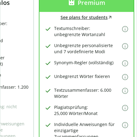
los
Premium
See plans for students
ber:
Textumschreiber:
unbegrenzte Wortanzahl
rd
Unbegrenzte personalisierte
und 7 vordefinierte Modi
er
Synonym-Regler (vollständig)
t)
n
Unbegrenzt Wörter fixieren
fasser: 1.200
Textzusammenfasser: 6.000
Wörter
ng: nicht
Plagiatsprüfung:
25,000 Wörter/Monat
 Anweisungen
Individuelle Anweisungen für
ge
einzigartige
sungen
Zusammenfassungen