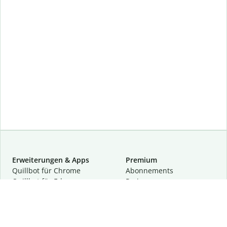
Erweiterungen & Apps
Premium
Quillbot für Chrome
Abon­ne­ments
Quillbot für Edge
Preise
Quillbot für Safari
Für Teams
Quillbot für Android
Partnerprogramm
Quillbot für iOS
Demo anfragen
Quillbot für Windows