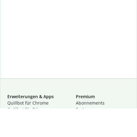
Erweiterungen & Apps
Premium
Quillbot für Chrome
Abon­ne­ments
Quillbot für Edge
Preise
Quillbot für Safari
Für Teams
Quillbot für Android
Partnerprogramm
Quillbot für iOS
Demo anfragen
Quillbot für Windows