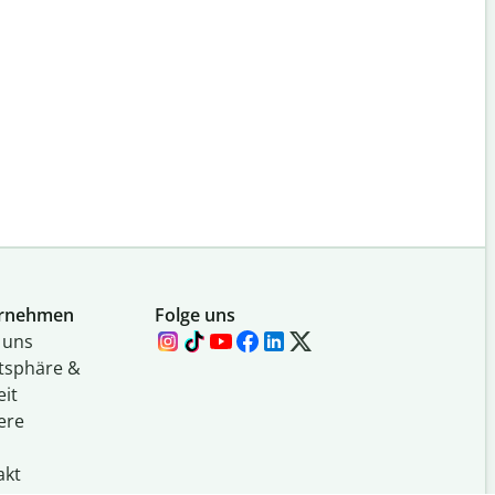
rnehmen
Folge uns
 uns
atsphäre &
eit
ere
akt