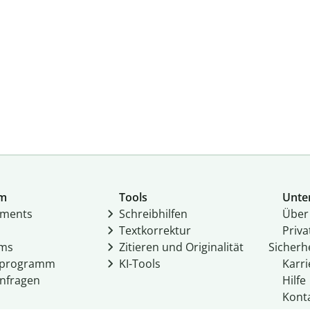
um
Tools
Unte
­ments
Schreibhilfen
Über
Textkorrektur
Priv
ams
Zitieren und Originalität
Sicherh
rprogramm
KI-Tools
Karri
nfragen
Hilfe
Kont