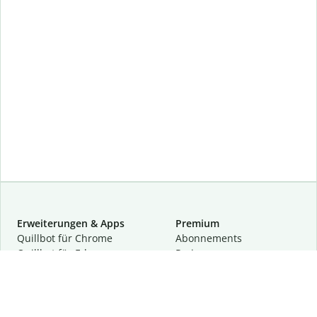
Erweiterungen & Apps
Premium
Quillbot für Chrome
Abon­ne­ments
Quillbot für Edge
Preise
Quillbot für Safari
Für Teams
Quillbot für Android
Partnerprogramm
Quillbot für iOS
Demo anfragen
Quillbot für Windows