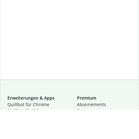
Erweiterungen & Apps
Premium
Quillbot für Chrome
Abon­ne­ments
Quillbot für Edge
Preise
Quillbot für Safari
Für Teams
Quillbot für Android
Partnerprogramm
Quillbot für iOS
Demo anfragen
Quillbot für Windows