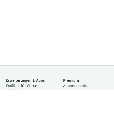
Erweiterungen & Apps
Premium
Quillbot für Chrome
Abon­ne­ments
Quillbot für Edge
Preise
Quillbot für Safari
Für Teams
Quillbot für Android
Partnerprogramm
Quillbot für iOS
Demo anfragen
Quillbot für Windows