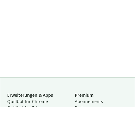
Erweiterungen & Apps
Premium
Quillbot für Chrome
Abon­ne­ments
Quillbot für Edge
Preise
Quillbot für Safari
Für Teams
Quillbot für Android
Partnerprogramm
Quillbot für iOS
Demo anfragen
Quillbot für Windows