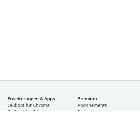
Erweiterungen & Apps
Premium
Quillbot für Chrome
Abon­ne­ments
Quillbot für Edge
Preise
Quillbot für Safari
Für Teams
Quillbot für Android
Partnerprogramm
Quillbot für iOS
Demo anfragen
Quillbot für Windows