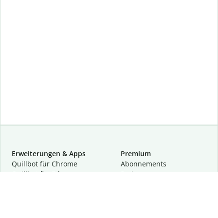
Erweiterungen & Apps
Premium
Quillbot für Chrome
Abon­ne­ments
Quillbot für Edge
Preise
Quillbot für Safari
Für Teams
Quillbot für Android
Partnerprogramm
Quillbot für iOS
Demo anfragen
Quillbot für Windows