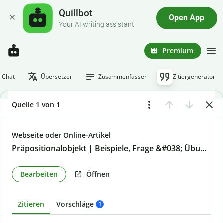
Quillbot
Open App
Your AI writing assistant
Premium
I-Chat
Übersetzer
Zusammenfasser
Zitiergenerator
Quelle 1 von 1
Webseite oder Online-Artikel
Präpositionalobjekt | Beispiele, Frage &#038; Übungen
Bearbeiten
Öffnen
Zitieren
Vorschläge
1