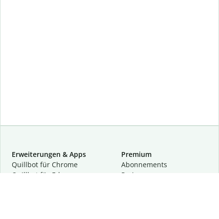
Erweiterungen & Apps
Premium
Quillbot für Chrome
Abon­ne­ments
Quillbot für Edge
Preise
Quillbot für Safari
Für Teams
Quillbot für Android
Partnerprogramm
Quillbot für iOS
Demo anfragen
Quillbot für Windows