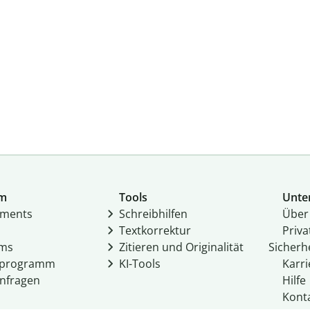
um
Tools
Unte
­ments
Schreibhilfen
Über
Textkorrektur
Priv
ams
Zitieren und Originalität
Sicherh
rprogramm
KI-Tools
Karri
nfragen
Hilfe
Kont