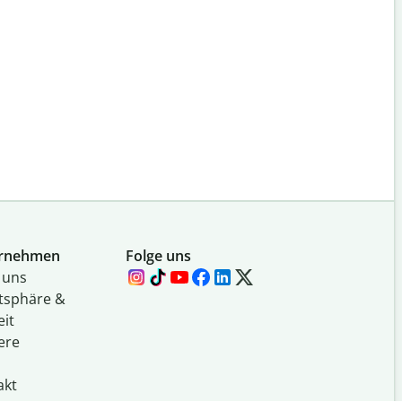
rnehmen
Folge uns
 uns
atsphäre &
eit
ere
akt