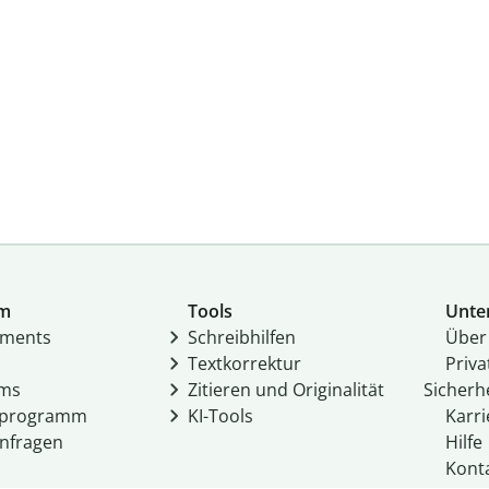
um
Tools
Unte
­ments
Schreibhilfen
Über
Textkorrektur
Priv
ams
Zitieren und Originalität
Sicherh
rprogramm
KI-Tools
Karri
nfragen
Hilfe
Kont