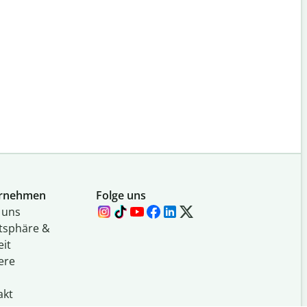
rnehmen
Folge uns
 uns
atsphäre &
eit
ere
akt