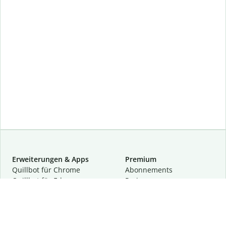
Erweiterungen & Apps
Premium
Quillbot für Chrome
Abon­ne­ments
Quillbot für Edge
Preise
Quillbot für Safari
Für Teams
Quillbot für Android
Partnerprogramm
Quillbot für iOS
Demo anfragen
Quillbot für Windows