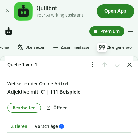
Quillbot
Open App
Your AI writing assistant
Premium
I-Chat
Übersetzer
Zusammenfasser
Zitiergenerator
Quelle 1 von 1
Webseite oder Online-Artikel
Adjektive mit ,C‘ | 111 Beispiele
Bearbeiten
Öffnen
Zitieren
Vorschläge
1