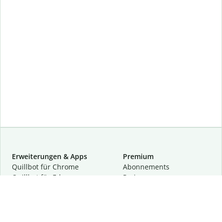
Erweiterungen & Apps
Premium
Quillbot für Chrome
Abon­ne­ments
Quillbot für Edge
Preise
Quillbot für Safari
Für Teams
Quillbot für Android
Partnerprogramm
Quillbot für iOS
Demo anfragen
Quillbot für Windows