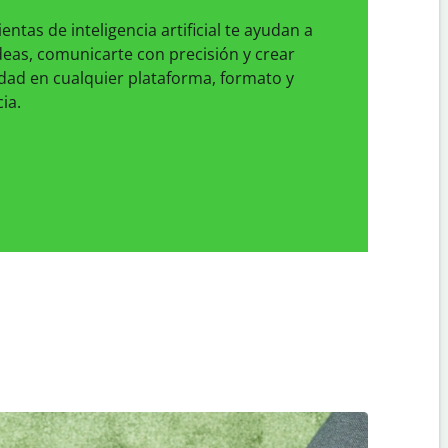
ntas de inteligencia artificial te ayudan a
deas, comunicarte con precisión y crear
dad en cualquier plataforma, formato y
ia.