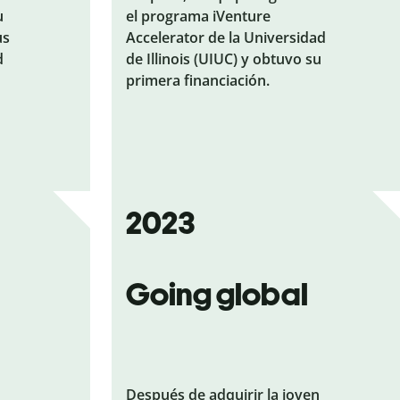
u
el programa iVenture
us
Accelerator de la Universidad
d
de Illinois (UIUC) y obtuvo su
primera financiación.
2023
Going global
Después de adquirir la joven