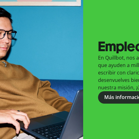
Emple
En Quillbot, nos 
que ayuden a mil
escribir con clarid
desenvuelves bien
nuestra misión, ¡
Más informaci