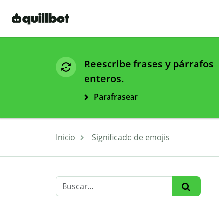
Reescribe frases y párrafos
enteros.
Parafrasear
Inicio
Significado de emojis