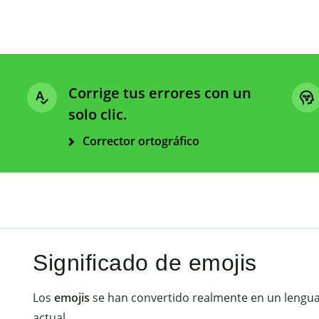
Corrige tus errores con un
solo clic.
Corrector ortográfico
Significado de emojis
Los
emojis
se han convertido realmente en un lenguaj
actual.