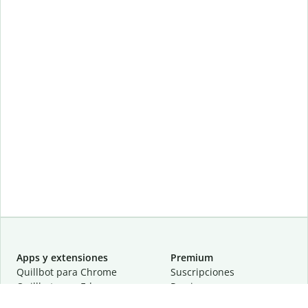
Apps y extensiones
Premium
Quillbot para Chrome
Suscripciones
Quillbot para Edge
Precios
Quillbot para Safari
Para equipos