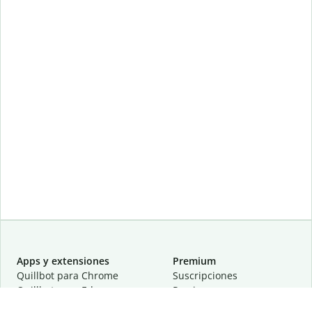
Apps y extensiones
Premium
Quillbot para Chrome
Suscripciones
Quillbot para Edge
Precios
Quillbot para Safari
Para equipos