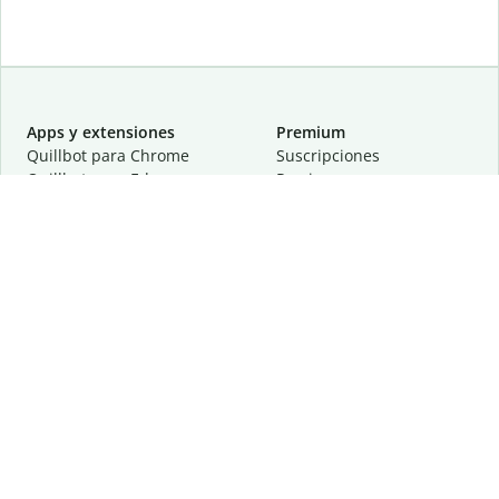
Apps y extensiones
Premium
Quillbot para Chrome
Suscripciones
Quillbot para Edge
Precios
Quillbot para Safari
Para equipos
Quillbot para Android
Afiliación
Quillbot para iOS
Solicita una demostración
Quillbot para Windows
Quillbot para macOS
Quillbot para Word
Herramientas
Empresa
Recursos de escritura
Acerca de
Corrección lingüística
Privacidad
Citas y originalidad
Empleos
Herramientas de IA
Centro de ayuda
Herramientas PDF
Contáctanos
Herramientas para
Recursos
imágenes