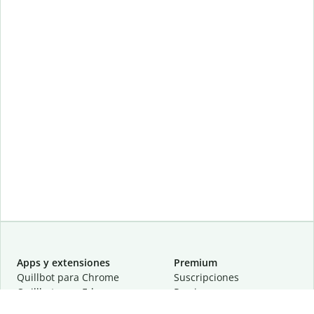
Apps y extensiones
Premium
Quillbot para Chrome
Suscripciones
Quillbot para Edge
Precios
Quillbot para Safari
Para equipos