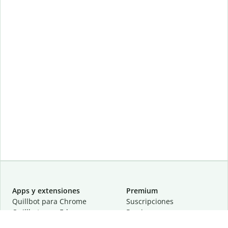
Apps y extensiones
Premium
Quillbot para Chrome
Suscripciones
Quillbot para Edge
Precios
Quillbot para Safari
Para equipos