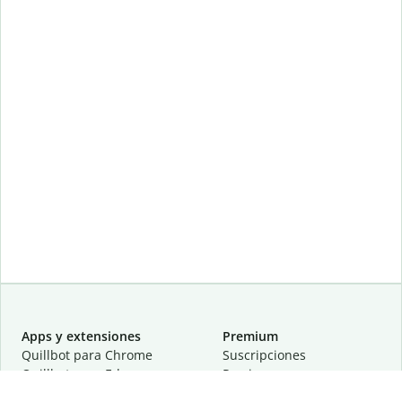
Apps y extensiones
Premium
Quillbot para Chrome
Suscripciones
Quillbot para Edge
Precios
Quillbot para Safari
Para equipos