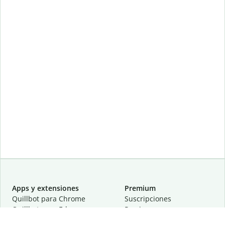
Apps y extensiones
Premium
Quillbot para Chrome
Suscripciones
Quillbot para Edge
Precios
Quillbot para Safari
Para equipos