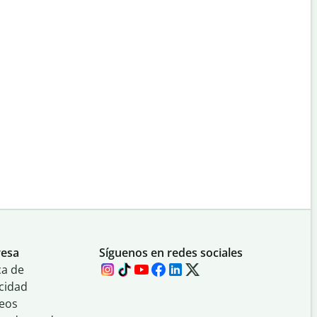
esa
Síguenos en redes sociales
ca de
cidad
eos