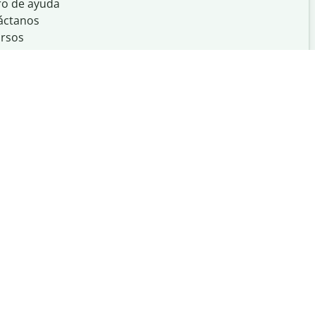
ro de ayuda
áctanos
rsos
Creado con
en
UIUC