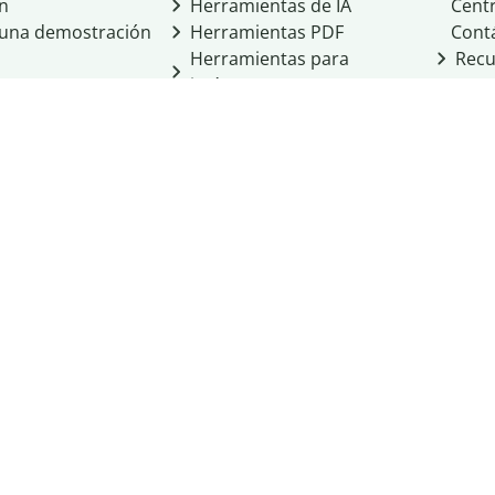
ón
Herramientas de IA
Cent
a una demostración
Herramientas PDF
Cont
Herramientas para
Recu
imágenes
Otras herramientas
Herramientas de
conversión
cio de Learneo, Inc.
cidad
Condiciones del servicio
Política de cookies
 Personal Information
ight
Normas de la comunidad
Integridad académica