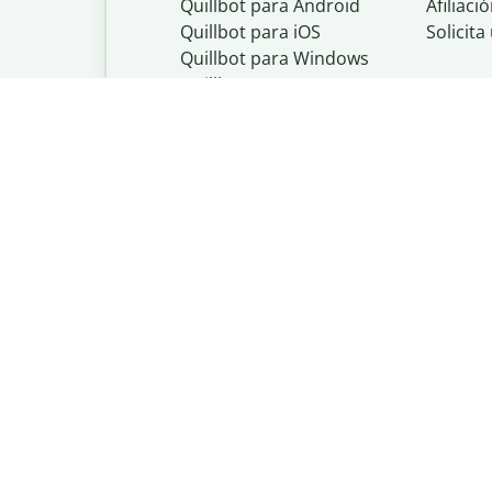
Quillbot para Android
Afiliaci
Quillbot para iOS
Solicit
Quillbot para Windows
Quillbot para macOS
Quillbot para Word
Quillbot, un nego
Política de priva
Do Not Share My
Política de copyr