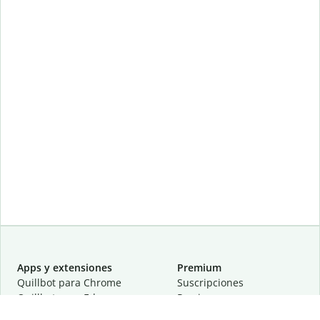
Apps y extensiones
Premium
Quillbot para Chrome
Suscripciones
Quillbot para Edge
Precios
Quillbot para Safari
Para equipos