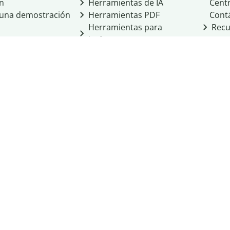
ón
Herramientas de IA
Cent
a una demostración
Herramientas PDF
Cont
Herramientas para
Recu
imágenes
Otras herramientas
Herramientas de
conversión
cio de Learneo, Inc.
cidad
Condiciones del servicio
Política de cookies
 Personal Information
ight
Normas de la comunidad
Integridad académica