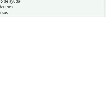
ro de ayuda
áctanos
rsos
Creado con
en
UIUC