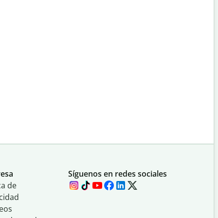
esa
Síguenos en redes sociales
ca de
cidad
eos