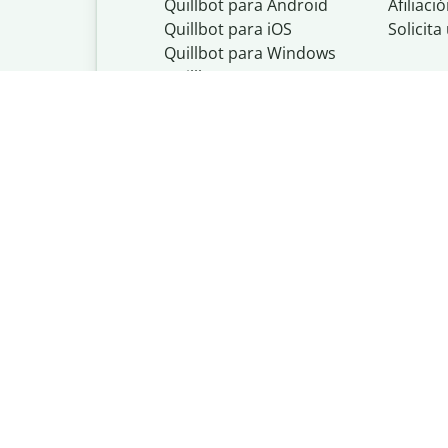
Quillbot para Android
Afiliaci
Quillbot para iOS
Solicit
Quillbot para Windows
Quillbot para macOS
Quillbot para Word
Quillbot, un nego
Política de priva
Do Not Share My
Política de copyr